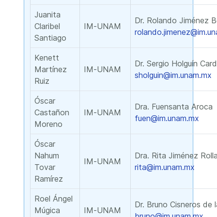
Juanita
Dr. Rolando Jiménez B
Claribel
IM-UNAM
rolando.jimenez@im.u
Santiago
Kenett
Dr. Sergio Holguín Car
Martínez
IM-UNAM
sholguin@im.unam.mx
Ruiz
Óscar
Dra. Fuensanta Aroca
Castañon
IM-UNAM
fuen@im.unam.mx
Moreno
Óscar
Nahum
Dra. Rita Jiménez Roll
IM-UNAM
Tovar
rita@im.unam.mx
Ramírez
Roel Ángel
Dr. Bruno Cisneros de 
Múgica
IM-UNAM
bruno@im.unam.mx