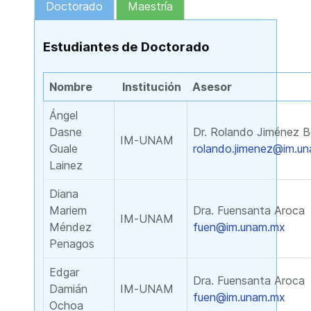
Doctorado
Maestría
Estudiantes de Doctorado
Nombre
Institución
Asesor
Ángel
Dasne
Dr. Rolando Jiménez B
IM-UNAM
Guale
rolando.jimenez@im.u
Lainez
Diana
Mariem
Dra. Fuensanta Aroca
IM-UNAM
Méndez
fuen@im.unam.mx
Penagos
Edgar
Dra. Fuensanta Aroca
Damián
IM-UNAM
fuen@im.unam.mx
Ochoa