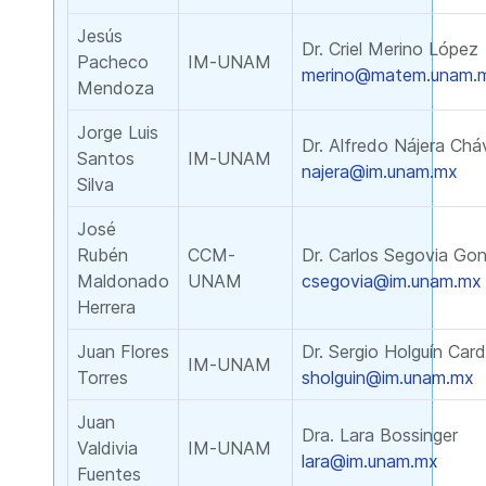
Jesús
Dr. Criel Merino López
Pacheco
IM-UNAM
merino@matem.unam.
Mendoza
Jorge Luis
Dr. Alfredo Nájera Chá
Santos
IM-UNAM
najera@im.unam.mx
Silva
José
Rubén
CCM-
Dr. Carlos Segovia Go
Maldonado
UNAM
csegovia@im.unam.mx
Herrera
Juan Flores
Dr. Sergio Holguín Car
IM-UNAM
Torres
sholguin@im.unam.mx
Juan
Dra. Lara Bossinger
Valdivia
IM-UNAM
lara@im.unam.mx
Fuentes