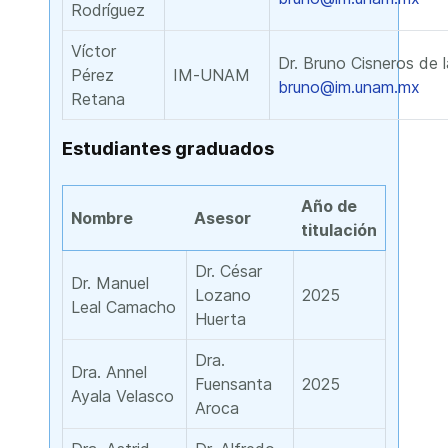
Rodríguez
Víctor
Dr. Bruno Cisneros de 
Pérez
IM-UNAM
bruno@im.unam.mx
Retana
Estudiantes graduados
Año de
Nombre
Asesor
titulación
Dr. César
Dr. Manuel
Lozano
2025
Leal Camacho
Huerta
Dra.
Dra. Annel
Fuensanta
2025
Ayala Velasco
Aroca