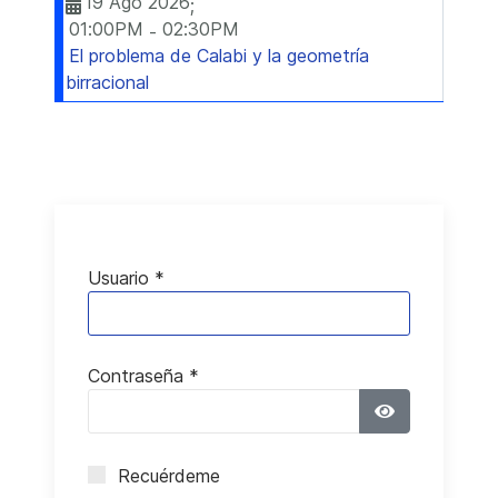
19 Ago 2026
;
01:00PM
02:30PM
-
El problema de Calabi y la geometría
birracional
Usuario
*
Contraseña
*
Mostrar con
Recuérdeme