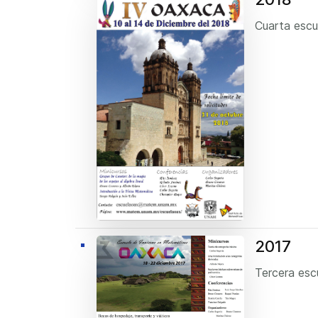
Cuarta escu
2017
Tercera esc