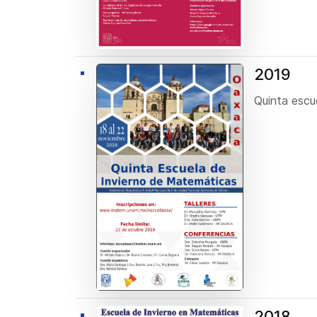
2019
Quinta escu
2018