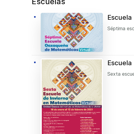
Escuelas
Escuela
Séptima esc
Escuela
Sexta escue