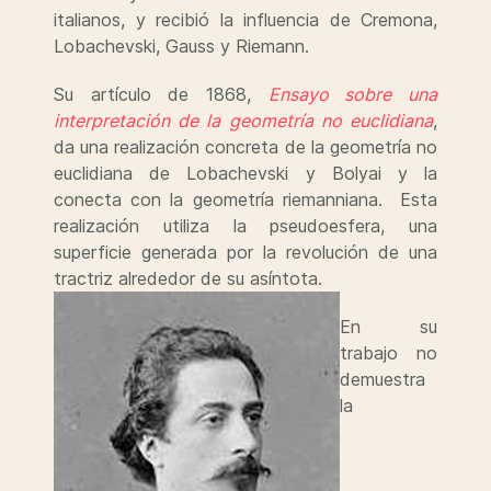
italianos, y recibió la influencia de Cremona,
Lobachevski, Gauss y Riemann.
Su artículo de 1868,
Ensayo sobre una
interpretación de la geometría no euclidiana
,
da una realización concreta de la geometría no
euclidiana de Lobachevski y Bolyai y la
conecta con la geometría riemanniana. Esta
realización utiliza la pseudoesfera, una
superficie generada por la revolución de una
tractriz alrededor de su asíntota.
En su
trabajo no
demuestra
la