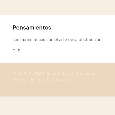
Pensamientos
Las matemáticas son el arte de la abstracción.
C. P.
© 2026 II
UNAM
II
Instituto de Matemáticas
II
Departamento de Cómputo
Hay 22 invitados y ningún miembro en línea