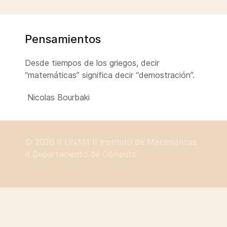
Pensamientos
Desde tiempos de los griegos, decir
“matemáticas” significa decir “demostración”.
Nicolas Bourbaki
© 2026 II
UNAM
II
Instituto de Matemáticas
II
Departamento de Cómputo
Hay 1306 invitados y ningún miembro en línea