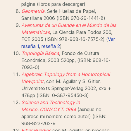
página (libros para descargar)
Geometría
, Serie Huellas de Papel,
Santillana 2006 (ISBN 970-29-1441-8)
Aventuras de un Duende en el Mundo de las
Matemáticas
, La Ciencia Para Todos 206,
FCE 2005 (ISBN 978-968-16-7575-2) (
Ver
reseña 1
,
reseña 2
)
Topología Básica
, Fondo de Cultura
Económica, 2003 520pp, (ISBN: 968-16-
7093-0)
Algebraic Topology from a Homotopical
Viewpoint
, con M. Aguilar y S. Gitler,
Universitexts Springer-Verlag 2002, xxx +
478pp (ISBN: 0-387-95450-3)
Science
and Technology in
Mexico. CONACYT. 1994
(aunque no
aparece mi nombre como autor) (ISBN:
968-823-262-9
Fiber Bundles
con M. Aguilar, en proceso,