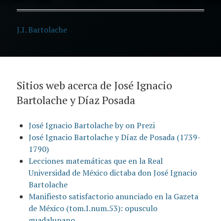
J.I. Bartolache
Sitios web acerca de José Ignacio
Bartolache y Díaz Posada
José Ignacio Bartolache by on Prezi
José Ignacio Bartolache y Díaz de Posada (1739-
1790)
Lecciones matemáticas que en la Real
Universidad de México dictaba don José Ignacio
Bartolache
Manifiesto satisfactorio anunciado en la Gazeta
de México (tom.I.num.53): opusculo
guadalupano