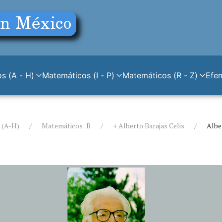
s (A - H)
Matemáticos (I - P)
Matemáticos (R - Z)
Efe
 (A-H)
Matemáticos: B
+ Alberto Barajas Celis
Albe