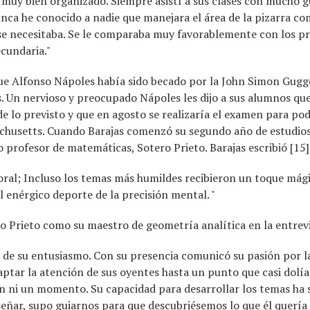
muy bien organizado. Siempre asistí a sus clases con mucho g
nca he conocido a nadie que manejara el área de la pizarra co
 se necesitaba. Se le comparaba muy favorablemente con los p
cundaria."
 que Alfonso Nápoles había sido becado por la John Simon Gu
. Un nervioso y preocupado Nápoles les dijo a sus alumnos que
 lo previsto y que en agosto se realizaría el examen para po
chusetts. Cuando Barajas comenzó su segundo año de estudios
 profesor de matemáticas, Sotero Prieto. Barajas escribió [15]
oral; Incluso los temas más humildes recibieron un toque mági
l enérgico deporte de la precisión mental. "
 Prieto como su maestro de geometría analítica en la entrevi
 de su entusiasmo. Con su presencia comunicó su pasión por l
ptar la atención de sus oyentes hasta un punto que casi dolía;
n ni un momento. Su capacidad para desarrollar los temas ha s
eñar, supo guiarnos para que descubriésemos lo que él quería 