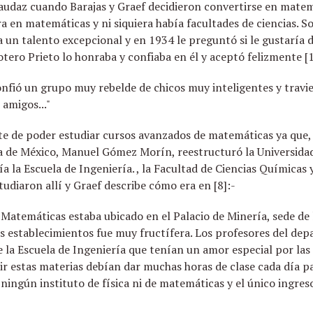
audaz cuando Barajas y Graef decidieron convertirse en matem
a en matemáticas y ni siquiera había facultades de ciencias. S
a un talento excepcional y en 1934 le preguntó si le gustaría
otero Prieto lo honraba y confiaba en él y aceptó felizmente [1
onfió un grupo muy rebelde de chicos muy inteligentes y travi
 amigos..."
rte de poder estudiar cursos avanzados de matemáticas ya que, 
de México, Manuel Gómez Morín, reestructuró la Universidad 
ía la Escuela de Ingeniería. , la Facultad de Ciencias Química
tudiaron allí y Graef describe cómo era en [8]:-
y Matemáticas estaba ubicado en el Palacio de Minería, sede de 
os establecimientos fue muy fructífera. Los profesores del dep
la Escuela de Ingeniería que tenían un amor especial por las 
ir estas materias debían dar muchas horas de clase cada día p
ningún instituto de física ni de matemáticas y el único ingres