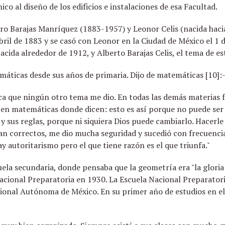
ico al diseño de los edificios e instalaciones de esa Facultad.
doro Barajas Manríquez (1883-1957) y Leonor Celis (nacida hacia
bril de 1883 y se casó con Leonor en la Ciudad de México el 1
nacida alrededor de 1912, y Alberto Barajas Celis, el tema de es
áticas desde sus años de primaria. Dijo de matemáticas [10]:
gica que ningún otro tema me dio. En todas las demás materias f
o en matemáticas donde dicen: esto es así porque no puede ser
y sus reglas, porque ni siquiera Dios puede cambiarlo. Hacerle
an correctos, me dio mucha seguridad y sucedió con frecuencia;
 autoritarismo pero el que tiene razón es el que triunfa."
ela secundaria, donde pensaba que la geometría era "la glori
acional Preparatoria en 1930. La Escuela Nacional Preparator
cional Autónoma de México. En su primer año de estudios en e
-