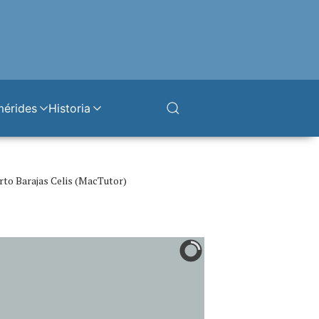
mérides
Historia
rto Barajas Celis (MacTutor)