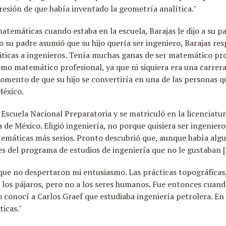
resión de que había inventado la geometría analítica."
temáticas cuando estaba en la escuela, Barajas le dijo a su p
su padre asumió que su hijo quería ser ingeniero, Barajas re
icas a ingenieros. Tenía muchas ganas de ser matemático prof
mo matemático profesional, ya que ni siquiera era una carrer
omento de que su hijo se convertiría en una de las personas qu
México.
 Escuela Nacional Preparatoria y se matriculó en la licenciatur
de México. Eligió ingeniería, no porque quisiera ser ingenier
atemáticas más serios. Pronto descubrió que, aunque había al
s del programa de estudios de ingeniería que no le gustaban [
ue no despertaron mi entusiasmo. Las prácticas topográficas
es a los pájaros, pero no a los seres humanos. Fue entonces cu
o conocí a Carlos Graef que estudiaba ingeniería petrolera. E
icas."