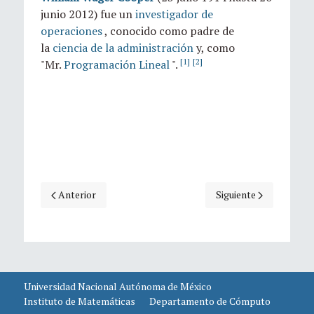
junio 2012) fue un
investigador de
operaciones
, conocido como padre de
la
ciencia de la administración
y, como
[1]
[2]
"Mr.
Programación Lineal
".
Artículo anterior: Efemérides hoy: 22 de julio, natalicio de F
Artículo siguiente: Efe
Anterior
Siguiente
Universidad Nacional Autónoma de México
Instituto de Matemáticas
Departamento de Cómputo