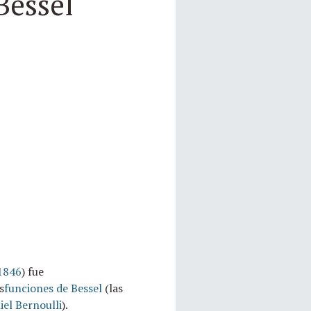
Bessel
1846
) fue
s
funciones de Bessel
(las
iel Bernoulli
).