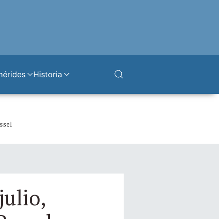
mérides
Historia
essel
julio,