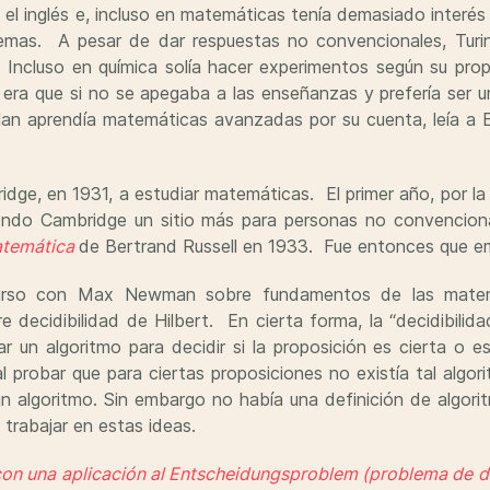
n el inglés e, incluso en matemáticas tenía demasiado interé
lemas. A pesar de dar respuestas no convencionales, Tur
 Incluso en química solía hacer experimentos según su prop
era que si no se apegaba a las enseñanzas y prefería ser un 
an aprendía matemáticas avanzadas por su cuenta, leía a E
dge, en 1931, a estudiar matemáticas. El primer año, por la
ndo Cambridge un sitio más para personas no convencionale
matemática
de Bertrand Russell en 1933. Fue entonces que em
urso con Max Newman sobre fundamentos de las matemá
 decidibilidad de Hilbert. En cierta forma, la “decidibilid
r un algoritmo para decidir si la proposición es cierta o
 al probar que para ciertas proposiciones no existía tal alg
n algoritmo. Sin embargo no había una definición de algori
trabajar en estas ideas.
con una aplicación al Entscheidungsproblem (problema de d