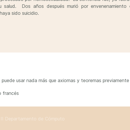
su salud. Dos años después murió por envenenamiento 
haya sido suicidio.
e puede usar nada más que axiomas y teoremas previament
o francés
II
Departamento de Cómputo