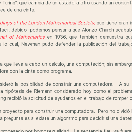
Turing”, que cambia de un estado a otro usando un conjunto
lee de una cinta.
dings of the London Mathematical Society,
que tiene gran 
tó fácil, debido podemos pensar a que Alonzo Church acabab
nal of Mathematics
en 1936, que también demuestra que
 a lo cual, Newman pudo defender la publicación del trab
 que lleva a cabo un cálculo, una computación; sin embargo,
ora con la cinta como programa.
nsideró la posibilidad de construir una computadora. A s
la hipótesis de Riemann considerado hoy como el problema
ing recibió la solicitud de ayudarlos en el trabajo de rompe
un proyecto para construir una computadora. Pero no olvidó l
pregunta es si existe un algoritmo para decidir si una determ
r procesado por homosexualidad. La sentencia fue, ya fuera l