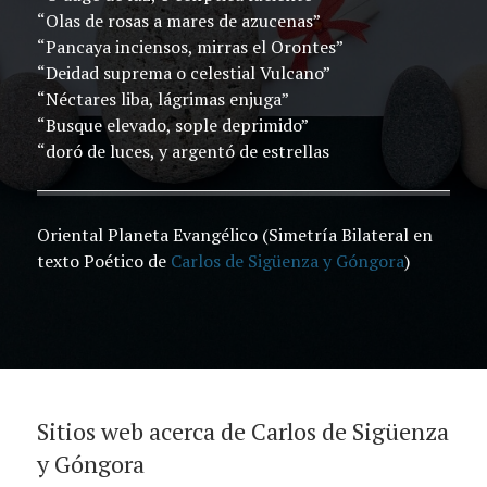
“Olas de rosas a mares de azucenas”
“Pancaya inciensos, mirras el Orontes”
“Deidad suprema o celestial Vulcano”
“Néctares liba, lágrimas enjuga”
“Busque elevado, sople deprimido”
“doró de luces, y argentó de estrellas
Oriental Planeta Evangélico (Simetría Bilateral en
texto Poético de
Carlos de Sigüenza y Góngora
)
Sitios web acerca de Carlos de Sigüenza
y Góngora