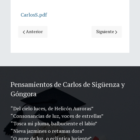
CarlosS.pdf
Artículo anterior: Semblanza de Carlos de Sigüenza y Góng
Artículo siguiente: Ca
Anterior
Siguiente
Pensamientos de Carlos de Sigüenza y
Góngora
“Del cielo luces, de Helicón Auroras”
“Consonancias de luz, voces de estrellas”
“Tosca mi pluma, balbuciente el labio”
“Nieva jazmines o retamas dora”
“O auge de luz, o eclíptica luciente”