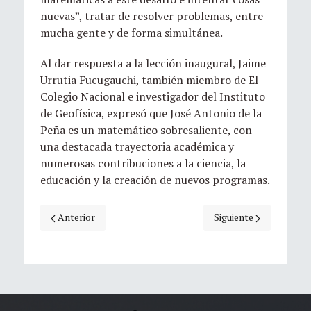
nuevas”, tratar de resolver problemas, entre
mucha gente y de forma simultánea.
Al dar respuesta a la lección inaugural, Jaime
Urrutia Fucugauchi, también miembro de El
Colegio Nacional e investigador del Instituto
de Geofísica, expresó que José Antonio de la
Peña es un matemático sobresaliente, con
una destacada trayectoria académica y
numerosas contribuciones a la ciencia, la
educación y la creación de nuevos programas.
Artículo anterior: José Antonio de la Peña ingresará a El Co
Artículo siguiente: Jo
Anterior
Siguiente