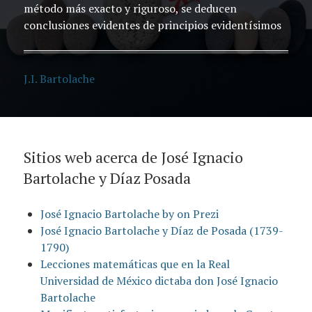
método más exacto y riguroso, se deducen
conclusiones evidentes de principios evidentísimos
J.I. Bartolache
Sitios web acerca de José Ignacio
Bartolache y Díaz Posada
José Ignacio Bartolache by on Prezi
José Ignacio Bartolache y Díaz de Posada (1739-
1790)
Lecciones matemáticas que en la Real
Universidad de México dictaba don José Ignacio
Bartolache