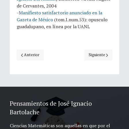
de Cervantes, 2004
-
Manifiesto satisfactorio anunciado en la
Gazeta de México
(tom.I.num.53): opusculo
guadalupano, en línea por la UANL
Artículo anterior: "José Ignacio Bartolache" por German Ga
Artículo siguiente: Jo
Anterior
Siguiente
Pensamientos de José Ignacio
Bartolache
Ciencias Matemáticas son aquellas en que por el