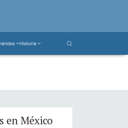
mérides
Historia
s en México