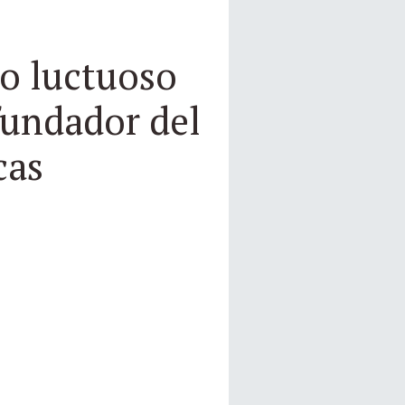
io luctuoso
 fundador del
cas