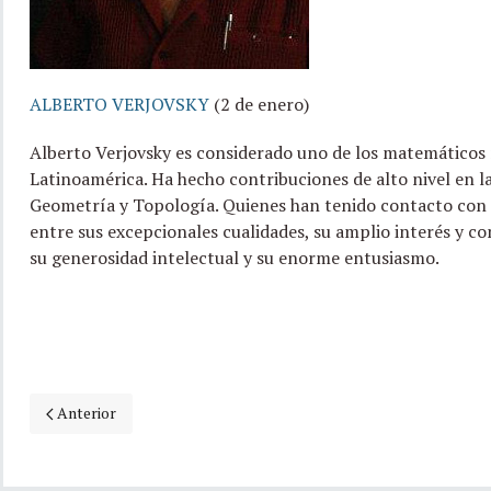
ALBERTO VERJOVSKY
(2 de enero)
Alberto Verjovsky es considerado uno de los matemáticos
Latinoamérica. Ha hecho contribuciones de alto nivel en l
Geometría y Topología. Quienes han tenido contacto con 
entre sus excepcionales cualidades, su amplio interés y c
su generosidad intelectual y su enorme entusiasmo.
Artículo anterior: 01 de enero, natalicio de Manuela Garín
Anterior