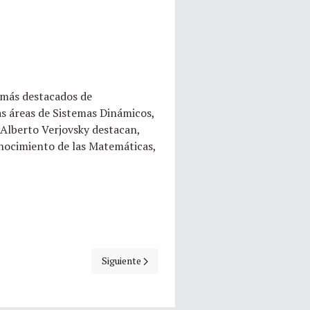
 más destacados de
as áreas de Sistemas Dinámicos,
Alberto Verjovsky destacan,
onocimiento de las Matemáticas,
Artículo siguiente: 03 de enero, aniversario luct
Siguiente