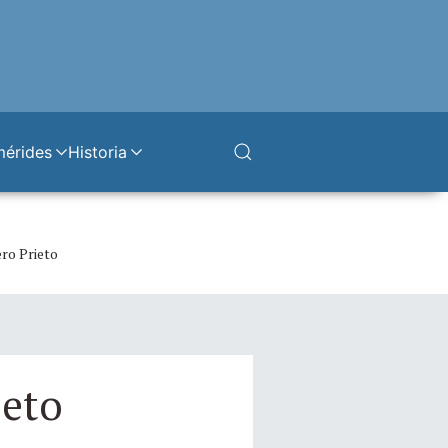
mérides
Historia
ero Prieto
ieto