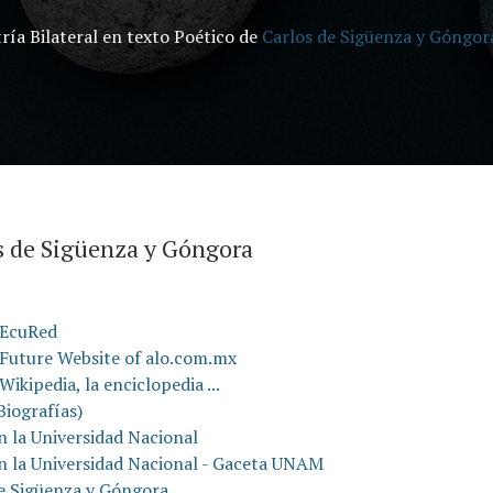
ría Bilateral en texto Poético de
Carlos de Sigüenza y Góngor
os de Sigüenza y Góngora
 EcuRed
 Future Website of alo.com.mx
ikipedia, la enciclopedia ...
Biografías)
n la Universidad Nacional
n la Universidad Nacional - Gaceta UNAM
de Sigüenza y Góngora