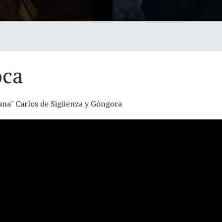
oca
ana" Carlos de Sigüenza y Góngora