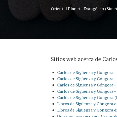
Oriental Planeta Evangélico (Simet
Sitios web acerca de Carl
Carlos de Sigüenza y Góngora
Carlos de Sigüenza y Góngora -
Carlos de Sigüenza y Góngora -
Carlos de Sigüenza y Góngora - W
Carlos de Sigüenza y Góngora (
Libros de Sigüenza y Góngora e
Libros de Sigüenza y Góngora e
Un sabio novohispano: Carlos 