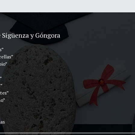
e Sigüenza y Góngora
s”
rellas”
bio”
”
s”
tes”
no”
las