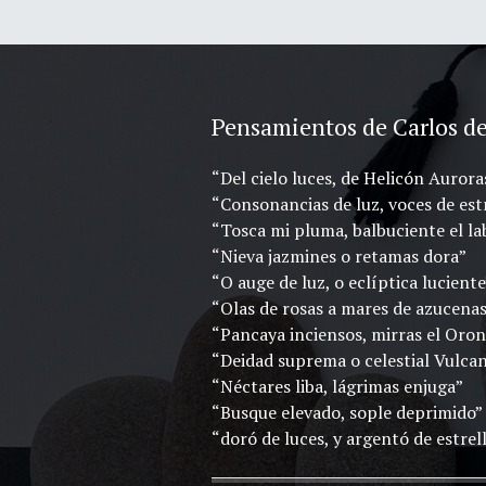
Pensamientos de Carlos d
“Del cielo luces, de Helicón Aurora
“Consonancias de luz, voces de est
“Tosca mi pluma, balbuciente el la
“Nieva jazmines o retamas dora”
“O auge de luz, o eclíptica luciente
“Olas de rosas a mares de azucena
“Pancaya inciensos, mirras el Oron
“Deidad suprema o celestial Vulca
“Néctares liba, lágrimas enjuga”
“Busque elevado, sople deprimido”
“doró de luces, y argentó de estrel