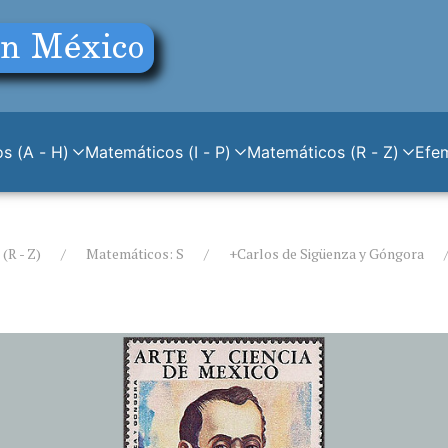
s (A - H)
Matemáticos (I - P)
Matemáticos (R - Z)
Efe
(R - Z)
Matemáticos: S
+Carlos de Sigüenza y Góngora