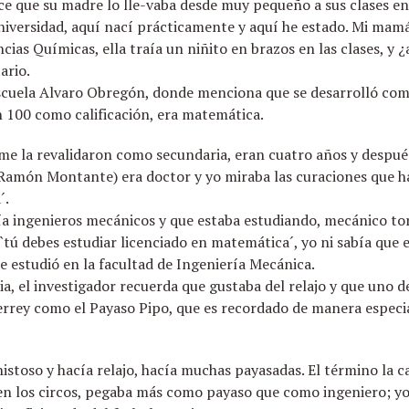
ce que su madre lo lle-vaba desde muy pequeño a sus clases en 
Universidad, aquí nací prácticamente y aquí he estado. Mi mam
cias Químicas, ella traía un niñito en brazos en las clases, y ¿
ario.
scuela Alvaro Obregón, donde menciona que se desarrolló com
 100 como calificación, era matemática.
me la revalidaron como secundaria, eran cuatro años y despué
Ramón Montante) era doctor y yo miraba las curaciones que hací
´.
a ingenieros mecánicos y que estaba estudiando, mecánico to
tú debes estudiar licenciado en matemática´, yo ni sabía que e
 estudió en la facultad de Ingeniería Mecánica.
, el investigador recuerda que gustaba del relajo y que uno 
rey como el Payaso Pipo, que es recordado de manera especia
istoso y hacía relajo, hacía muchas payasadas. El término la 
o en los circos, pegaba más como payaso que como ingeniero;