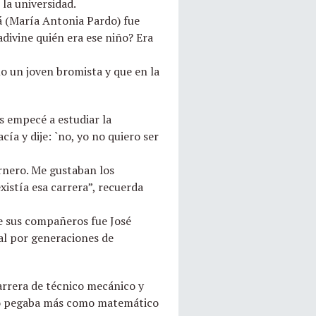
la universidad.
á (María Antonia Pardo) fue
adivine quién era ese niño? Era
o un joven bromista y que en la
s empecé a estudiar la
a y dije: `no, yo no quiero ser
rnero. Me gustaban los
xistía esa carrera”, recuerda
de sus compañeros fue José
l por generaciones de
carrera de técnico mecánico y
 yo pegaba más como matemático