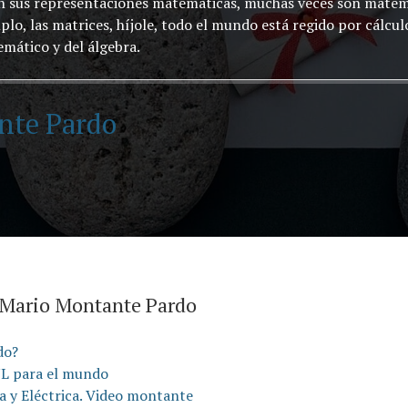
enen sus representaciones matemáticas, muchas veces son mate
o, las matrices, híjole, todo el mundo está regido por cálculo
mático y del álgebra.
nte Pardo
é Mario Montante Pardo
do?
NL para el mundo
a y Eléctrica. Video montante