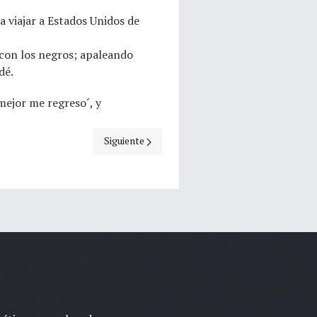
a viajar a Estados Unidos de
 con los negros; apaleando
dé.
mejor me regreso´, y
Artículo siguiente: Entrevista al Dr. René Mari
Siguiente