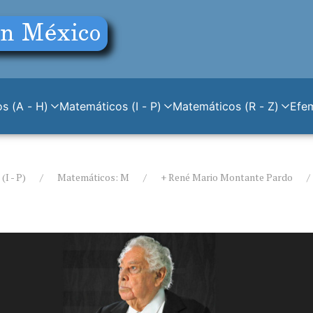
s (A - H)
Matemáticos (I - P)
Matemáticos (R - Z)
Efe
I - P)
Matemáticos: M
+ René Mario Montante Pardo