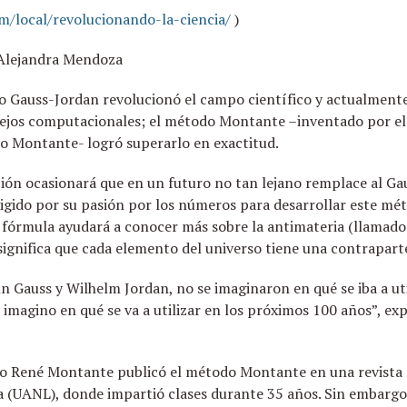
m/local/revolucionando-la-ciencia/
)
 Alejandra Mendoza
Gauss-Jordan revolucionó el campo científico y actualmente s
jos computacionales; el método Montante –inventado por el 
 Montante- logró superarlo en exactitud.
ión ocasionará que en un futuro no tan lejano remplace al Gau
irigido por su pasión por los números para desarrollar este mé
 fórmula ayudará a conocer más sobre la antimateria (llamado 
significa que cada elemento del universo tiene una contraparte
 Gauss y Wilhelm Jordan, no se imaginaron en qué se iba a uti
magino en qué se va a utilizar en los próximos 100 años”, exp
ro René Montante publicó el método Montante en una revista de
a (UANL), donde impartió clases durante 35 años. Sin embargo