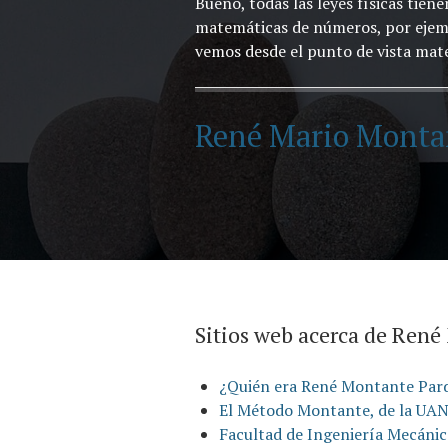
Bueno, todas las leyes físicas ti
matemáticas de números, por ejempl
vemos desde el punto de vista mate
René Mario Monta
Sitios web acerca de Ren
¿Quién era René Montante Par
El Método Montante, de la UA
Facultad de Ingeniería Mecánic