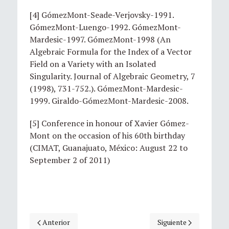
[4] GómezMont-Seade-Verjovsky-1991.
GómezMont-Luengo-1992. GómezMont-
Mardesic-1997. GómezMont-1998 (An
Algebraic Formula for the Index of a Vector
Field on a Variety with an Isolated
Singularity. Journal of Algebraic Geometry, 7
(1998), 731-752.). GómezMont-Mardesic-
1999. Giraldo-GómezMont-Mardesic-2008.
[5] Conference in honour of Xavier Gómez-
Mont on the occasion of his 60th birthday
(CIMAT, Guanajuato, México: August 22 to
September 2 of 2011)
Artículo anterior: Perfil investigador de Xavier Gómez Mon
Artículo siguiente: E
Anterior
Siguiente