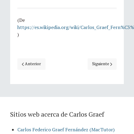
(De
https://es.wikipedia.org/wiki/Carlos_Graef_Fern%C
)
Artículo anterior: Carlos Federico Graef Fernández (MacTu
Artículo siguiente: Bi
Anterior
Siguiente
Sitios web acerca de Carlos Graef
Carlos Federico Graef Fernández (MacTutor)