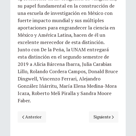
su papel fundamental en la construcción de
una escuela de investigación en México con
fuerte impacto mundial y sus múltiples
aportaciones para engrandecer la ciencia en
México y América Latina, hacen de él un
excelente merecedor de esta distinción.
Junto con De la Peña, la UNAM entregará
esta distinción en el segundo semestre de
2019 a Alicia Bárcena Ibarra, Julia Carabias
Lillo, Rolando Cordera Campos, Donald Bruce
Dingwell, Vincenzo Ferrari, Alejandro
González Iñárritu, María Elena Medina-Mora
Icaza, Roberto Meli Piralla y Sandra Moore
Faber.
Artículo anterior: El Dr. José Antonio de la Peña merecedo
Artículo siguiente: El
Anterior
Siguiente