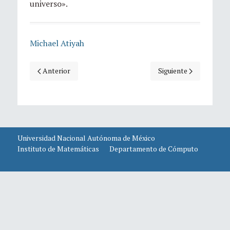
universo».
Michael Atiyah
Artículo anterior: Disfrutemos
Artículo siguiente: Es
Anterior
Siguiente
Universidad Nacional Autónoma de México
Instituto de Matemáticas
Departamento de Cómputo