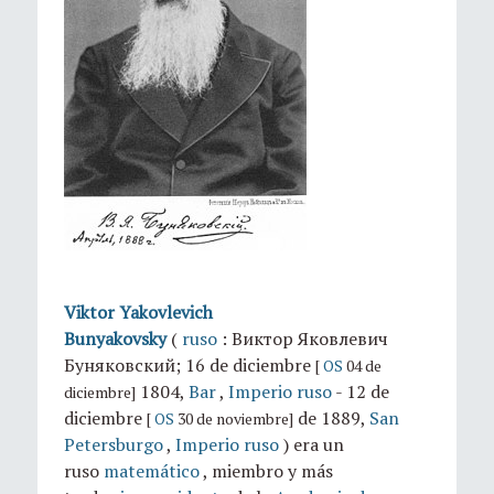
Viktor Yakovlevich
Bunyakovsky
(
ruso
:
Виктор Яковлевич
Буняковский;
16 de diciembre
[
OS
04 de
1804,
Bar
,
Imperio ruso
- 12 de
diciembre]
diciembre
de 1889,
San
[
OS
30 de noviembre]
Petersburgo
,
Imperio ruso
) era un
ruso
matemático
, miembro y más