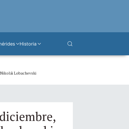
mérides
Historia
e Nikolái Lobachevski
 diciembre,