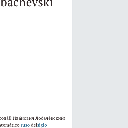
obachevski
кола́й Ива́нович Лобаче́вский)
matemático
ruso
del
siglo