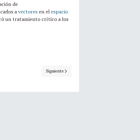
ación de
icados a
vectores
en el
espacio
ó un tratamiento crítico a los
bott
Artículo siguiente: Efemérides hoy: 02 de Dicie
Siguiente