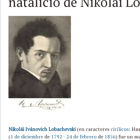
natalicio de Nikolái L
Nikolái Ivánovich Lobachevski
(en caracteres
cirílicos
: Ни
(
1 de diciembre
de
1792
-
24 de febrero
de
1856
) fue un 