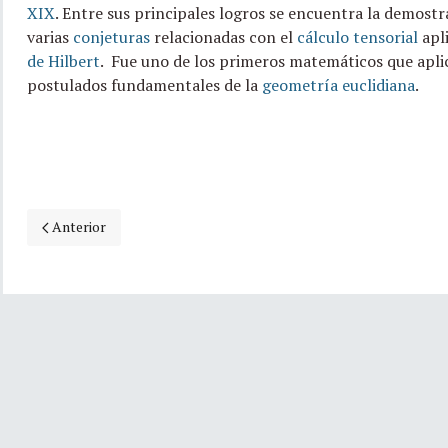
XIX
.
Entre sus principales logros se encuentra la demostr
varias
conjeturas
relacionadas con el
cálculo tensorial
apl
de Hilbert
.
Fue uno de los primeros matemáticos que aplic
postulados fundamentales de la
geometría euclidiana
.
Artículo anterior: 20 de diciembre, natalicio de Edwin Abbott Ab
Anterior