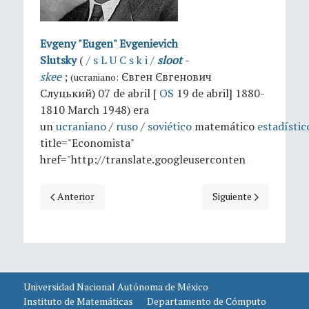
Evgeny "Eugen" Evgenievich
Slutsky
(
/
s
L
U
C
s
k
i
/
sloot
-
skee
;
Євген Євгенович
(ucraniano:
Слуцький) 07 de abril [
OS
19 de abril] 1880-
1810 March 1948) era
un
ucraniano
/
ruso
/
soviético
matemático
estadístic
title="Economista"
href="http://translate.googleuserconten
Artículo anterior: Efemérides hoy: 18 de abril, natalicio de 
Artículo siguiente: Ef
Anterior
Siguiente
Universidad Nacional Autónoma de México
Instituto de Matemáticas
Departamento de Cómputo