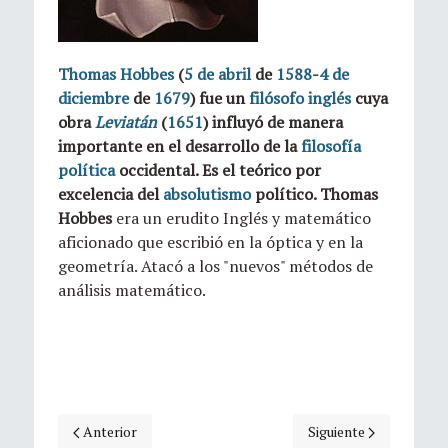
Thomas Hobbes
(
5 de abril
de
1588
-
4 de
diciembre
de
1679
) fue un
filósofo
inglés
cuya
obra
Leviatán
(
1651
) influyó de manera
importante en el desarrollo de la
filosofía
política
occidental. Es el teórico por
excelencia del
absolutismo
político. Thomas
Hobbes
era un erudito Inglés y matemático
aficionado que escribió en la óptica y en la
geometría. Atacó a los "nuevos" métodos de
análisis matemático.
Artículo anterior: Efemérides hoy: 04 de abril, natalicio de 
Artículo siguiente: Efe
Anterior
Siguiente