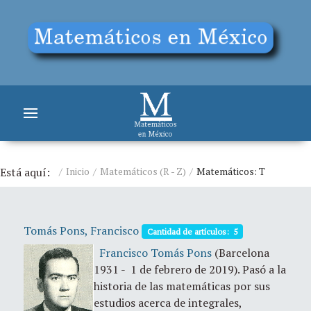
Está aquí:
Inicio
Matemáticos (R - Z)
Matemáticos: T
Tomás Pons, Francisco
Cantidad de artículos: 5
Francisco Tomás Pons
(Barcelona
1931 - 1 de febrero de 2019). Pasó a la
historia de las matemáticas por sus
estudios acerca de integrales,