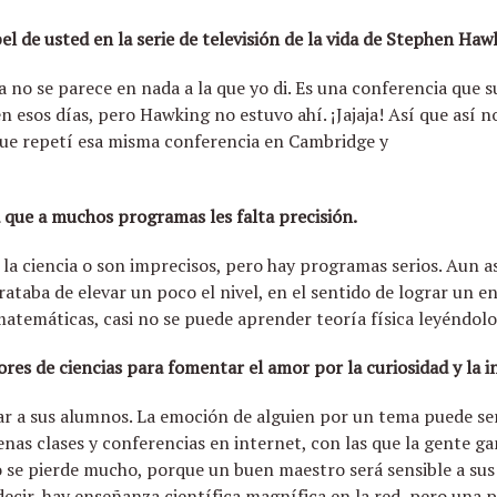
el de usted en la serie de televisión de la vida de Stephen Haw
da no se parece en nada a la que yo di. Es una conferencia que
 esos días, pero Hawking no estuvo ahí. ¡Jajaja! Así que así no
rque repetí esa misma conferencia en Cambridge y
 que a muchos programas les falta precisión.
 la ciencia o son imprecisos, pero hay programas serios. Aun así,
rataba de elevar un poco el nivel, en el sentido de lograr un
 matemáticas, casi no se puede aprender teoría física leyéndolo
ores de ciencias para fomentar el amor por la curiosidad y la i
ar a sus alumnos. La emoción de alguien por un tema puede se
as clases y conferencias en internet, con las que la gente g
 se pierde mucho, porque un buen maestro será sensible a sus 
decir, hay enseñanza científica magnífica en la red, pero una 