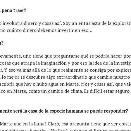
a pena traer?
o involucra dinero y cosas así. Soy un entusiasta de la explora
mo cuánto dinero debemos invertir en eso…
a?
nuevamente, uno tiene que preguntarse qué se podría hacer por
 cosas que atrapa la imaginación y por eso la idea de la investig
. Y eso va más allá de lo que realmente se consiga por explora
 lo mejor se descubre algo extraordinario que cambie nuestro 
ubrir que hay o hubo agua en Marte, ríos y cosas así, que val
co en Marte, como un cambio de clima. Es difícil estar seguro,
mente será la casa de la especie humana se puede responder?
n Marte que en la Luna? Claro, esa pregunta tiene que ver con la
nología para hacerlo… No lo sé, quizá en el futuro haya grand