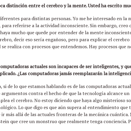
ca distinción entre el cerebro y la mente. Usted ha escrito mu
 diferentes para distintas personas. Yo me he interesado en la
para referirse a la actividad inconsciente. Sin embargo, creo q
e haya mucho que quede por entender de la mente inconsciente
ebro, decir eso sería engañoso, pero para explicar el cerebro f
dad se realiza con procesos que entendemos. Hay procesos que
mputadoras actuales son incapaces de ser inteligentes, y que 
licado. ¿Las computadoras jamás reemplazarán la inteligenc
o, si de lo que estamos hablando es de las computadoras actuale
 argumentos contra el hecho de que la tecnología alcance un n
plea el cerebro. No estoy diciendo que haya algo misterioso s
nológico. Lo que digo es que aún supera al entendimiento que 
 más allá de las actuales fronteras de la mecánica cuántica.
tein que cree un monstruo que realmente tenga conciencia. P