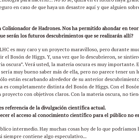
guro en caso de que haya un desastre aquí y que alguien sobr
 Colisionador de Hadrones. Nos ha permitido ahondar en teoría
que serán los futuros descubrimientos que se realizarán allí?
 LHC es muy caro y un proyecto maravilloso, pero durante muc
ir el Bosón de Higgs. Y, una vez que lo descubrieron, se sintie
a oscura”. Verá usted, la materia oscura es muy importante. 
y sería muy bueno saber más de ella, pero no parece tener un l
o sólo están escarbando alrededor de su anterior descubrimien
ura es completamente distinta del Bosón de Higgs. Con el Bos
 proyecto con objetivos claros. Con la materia oscura, no tien
es referencia de la divulgación científica actual.
cer el acceso al conocimiento científico para el público no e
público intermedio. Hay muchas cosas hoy de lo que podríamos 
 siempre contiene algo especulativo...