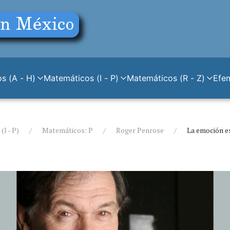
s (A - H)
Matemáticos (I - P)
Matemáticos (R - Z)
Efe
I - P)
Matemáticos: P
Roger Penrose
La emoción es