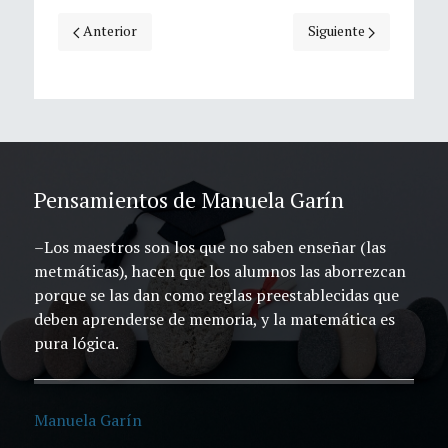
Artículo anterior: Muere Manuela Garín, pionera de las Ma
Artículo siguiente: Ma
Anterior
Siguiente
Pensamientos de Manuela Garín
–Los maestros son los que no saben enseñar (las
metmáticas), hacen que los alumnos las aborrezcan
porque se las dan como reglas preestablecidas que
deben aprenderse de memoria, y la matemática es
pura lógica.
Manuela Garín