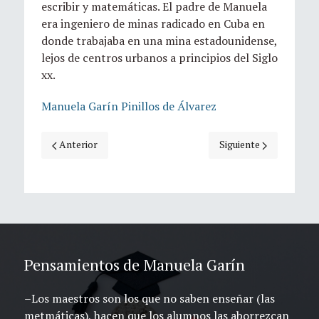
escribir y matemáticas. El padre de Manuela
era ingeniero de minas radicado en Cuba en
donde trabajaba en una mina estadounidense,
lejos de centros urbanos a principios del Siglo
xx.
Manuela Garín Pinillos de Álvarez
Artículo anterior: Ecos del pasado : : : luces del presente. 
Artículo siguiente: Ma
Anterior
Siguiente
Pensamientos de Manuela Garín
–Los maestros son los que no saben enseñar (las
metmáticas), hacen que los alumnos las aborrezcan