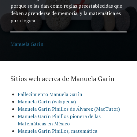
porque se las dan como reglas preestablecidas que
deben aprenderse de memoria, y la matemática es
pura lógica.
Manuela Garín
Sitios web acerca de Manuela Garín
Fallecimiento Manuela Garín
Manuela Garín (wikipedia)
Manuela Garín Pinillos de Álvarez (MacTutor)
Manuela Garín Pinillos pionera de las
Matemáticas en México
Manuela Garín Pinillos, matemática