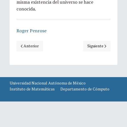
misma existencia del universo se hace
conocida.
Roger Penrose
Artículo anterior: Penrose: Cerebro y computadora
Artículo siguiente: Pe
Anterior
Siguiente
Universidad Nacional Autónoma de México
Instituto de Matemáticas
Departamento de Cómputo