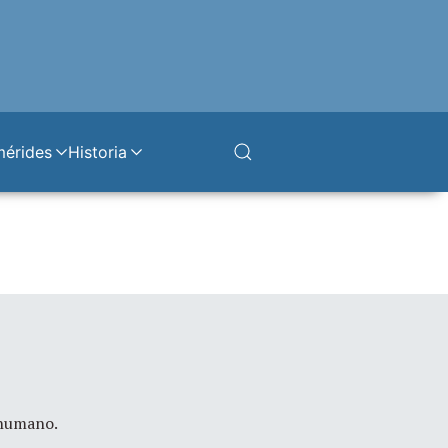
mérides
Historia
 humano.