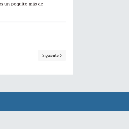
os un poquito más de
Artículo siguiente: Javier Bracho: El universo
Siguiente