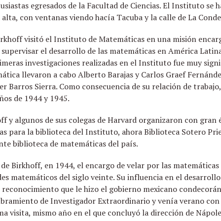
siastas egresados de la Facultad de Ciencias. El Instituto se h
a alta, con ventanas viendo hacía Tacuba y la calle de La Conde
khoff visitó el Instituto de Matemáticas en una misión encar
 supervisar el desarrollo de las matemáticas en América Latina
imeras investigaciones realizadas en el Instituto fue muy signif
ática llevaron a cabo Alberto Barajas y Carlos Graef Fernánde
er Barros Sierra. Como consecuencia de su relación de trabajo, 
años de 1944 y 1945.
off y algunos de sus colegas de Harvard organizaron con gran
tas para la biblioteca del Instituto, ahora Biblioteca Sotero Pr
te biblioteca de matemáticas del país.
o de Birkhoff, en 1944, el encargo de velar por las matemátic
es matemáticos del siglo veinte. Su influencia en el desarroll
el reconocimiento que le hizo el gobierno mexicano condecorán
bramiento de Investigador Extraordinario y venía verano con
ima visita, mismo año en el que concluyó la dirección de Nápo